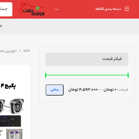
دسته بندی کالاها
خا
خانه
دوربین مد
فیلتر قیمت
قيمت:
0 تومان
—
4,593,000 تومان
صافی