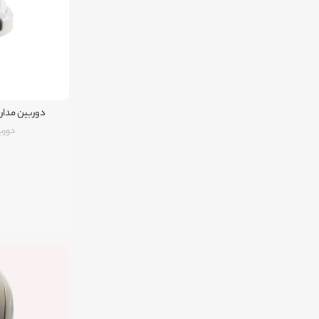
دوربین مداربسته
دورب