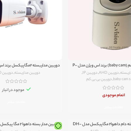
دوربین بی بی کم (baby cam) برند اس ویژن مدل P-
J-8216-CH61A
B862-IMO-ASD
اربسته
,
دوربین AHD
,
دوربین IP
,
دوربین مداربسته
,
دوربین AHD
baby cam s
,
دوربین بی بی کم
موجود در انبار
اتمام موجودی
اطلاعات بیشتر
اطلاعات بیشتر
دوربین مداربسته دام داهوا2 مگاپیکسل مدل DH-
T1A21P
HAC-T2A21P